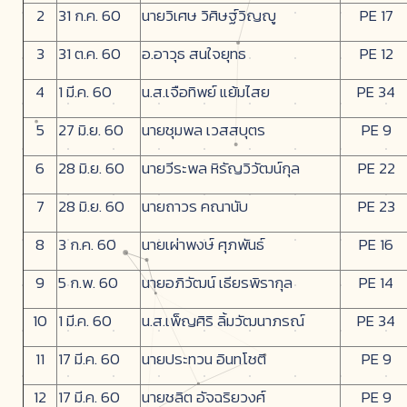
2
31 ก.ค. 60
นายวิเศษ วิศิษฐ์วิญญู
PE 17
3
31 ต.ค. 60
อ.อาวุธ สนใจยุทธ
PE 12
4
1 มี.ค. 60
น.ส.เจือทิพย์ แย้มไสย
PE 34
5
27 มิ.ย. 60
นายชุมพล เวสสบุตร
PE 9
6
28 มิ.ย. 60
นายวีระพล หิรัญวิวัฒน์กุล
PE 22
7
28 มิ.ย. 60
นายถาวร คณานับ
PE 23
8
3 ก.ค. 60
นายเผ่าพงษ์ ศุภพันธ์
PE 16
9
5 ก.พ. 60
นายอภิวัฒน์ เธียรพิรากุล
PE 14
10
1 มี.ค. 60
น.ส.เพ็ญศิริ ลิ้มวัฒนาภรณ์
PE 34
11
17 มี.ค. 60
นายประทวน อินทโชติ
PE 9
12
17 มี.ค. 60
นายชลิต อัจฉริยวงศ์
PE 9