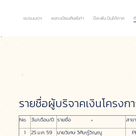
ขมรมมดฯ
ลงทะเบียนศิษย์เก่า
ปีละพัน ปันให้ภาค
ก
รายชื่อผู้บริจาคเงินโครงก
No.
วัน/เดือน/ปี
รายชื่อ
สาขา-
1
25 ม.ค. 59
นายวิเศษ วิศิษฎ์วิญญู
P