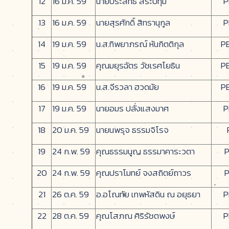
12
16 ม.ค. 59
นายประสิทธิ์ สระปทุม
P
13
16 ม.ค. 59
นายสุรศักดิ์ สิทรานุกูล
P
14
19 ม.ค. 59
น.ส.ทิพยาภรณ์ หันกิตติกุล
P
15
19 ม.ค. 59
คุณมยุรฉัตร วัชเรศโยธิน
P
16
19 ม.ค. 59
น.ส.จีรวลา ฮวดมัย
P
17
19 ม.ค. 59
นายอมร ปลั่งแสงมาศ
P
18
20 ม.ค. 59
นายนพรุจ ธรรมจิโรจ
19
24 ก.พ. 59
คุณธรรมนูญ ธรรมาคาระวตา
P
20
24 ก.พ. 59
คุณปราโมทย์ จงสถิตย์ถาวร
P
21
26 ต.ค. 59
อ.อโณทัย เทพหัสดิน ณ อยุธยา
P
22
28 ต.ค. 59
คุณโสภณ ศิริรัชตพงษ์
P