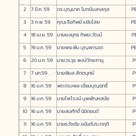
2
7 มี.ค. 59
ดร.บุญนาค โมกข์มงคลกุล
P
3
3 ก.พ. 59
คุณเจือทิพย์ แย้มไสย
P
4
18 เม.ย. 59
นายยงยุทธ ทิพยะวัฒน์
P
5
19 ม.ค. 59
นายพรเพิ่ม บุญพารอด
P
6
20 ม.ค. 59
นายวรวุธ พงษ์วิทยภานุ
P
7
7 มค.59
นายพิมล สัตตบุศย์
P
8
16 ม.ค. 59
พต.ทรงพล เอี่ยมบุญฤทธิ์
P
9
16 ม.ค. 59
นายไพโรจน์ บุพพัณหสมัย
P
10
16 ม.ค. 59
นายสมศักดิ์ นิมิตยนต์
P
11
16 ม.ค. 59
นายธวัชชัย อนันต์ประกฤติ
P